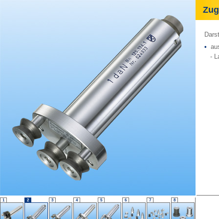
Zugk
Darst
•
ausg
- L
1
2
3
4
5
6
7
8