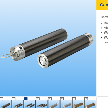
Cant
Darst
•
Bau
•
Abm
•
Wa
•
Wa
sinn
1
2
3
4
5
6
7
8