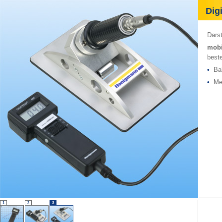
Digi
Darst
mobi
best
•
Bah
•
Mes
1
2
3