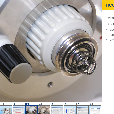
HCC 
Darst
Druck
•
spe
an 
•
erw
1
2
3
4
5
6
7
8