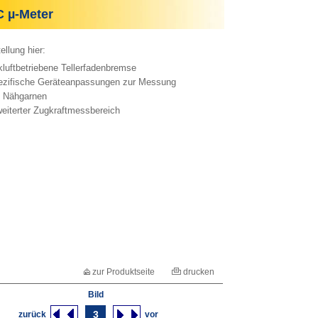
µ-Meter
ellung hier:
luftbetriebene Tellerfadenbremse
zifische Geräteanpassungen zur Messung
Nähgarnen
eiterter Zugkraftmessbereich
zur Produktseite
drucken
Bild
3
zurück
vor