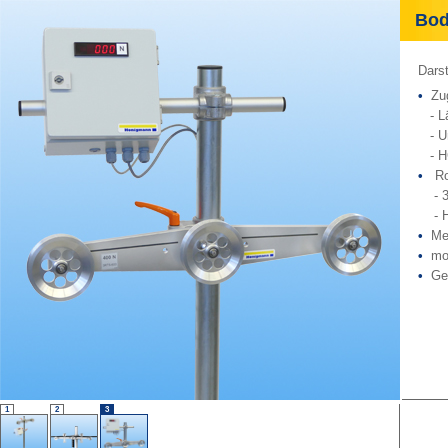
Bode
Darst
•
Zug
- Lä
- Um
- HG
•
Rol
- 3 
- HG
•
Mes
•
mon
•
Ges
1
2
3