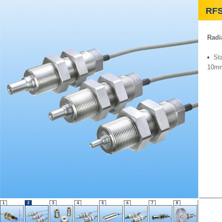
RF
Radi
•
St
10m
1
2
3
4
5
6
7
8