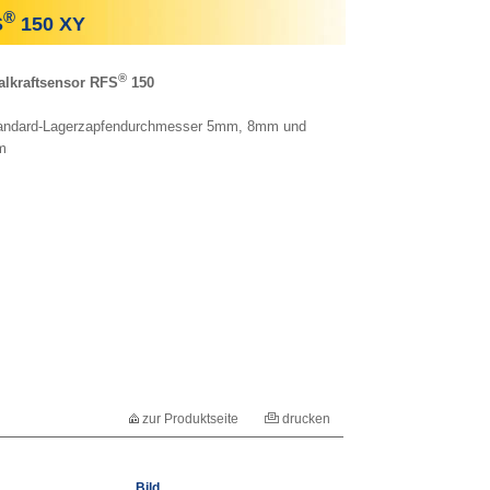
®
S
150 XY
®
alkraftsensor RFS
150
andard-Lagerzapfendurchmesser 5mm, 8mm und
m
zur Produktseite
drucken
Bild