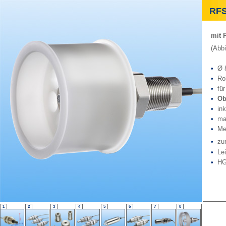
RF
mit 
(Abb
•
Ø 
•
Rol
•
fü
•
Ob
•
ink
•
ma
•
Me
•
zu
•
Lei
•
HG
1
2
3
4
5
6
7
8