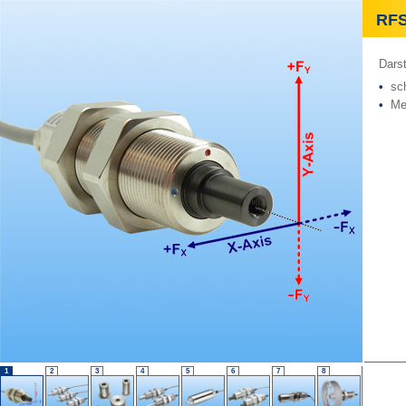
RF
Darst
•
sch
•
Mes
1
2
3
4
5
6
7
8