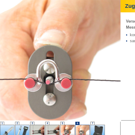
Zugk
Vers
Mess
•
komf
•
san
1
2
3
4
5
6
7