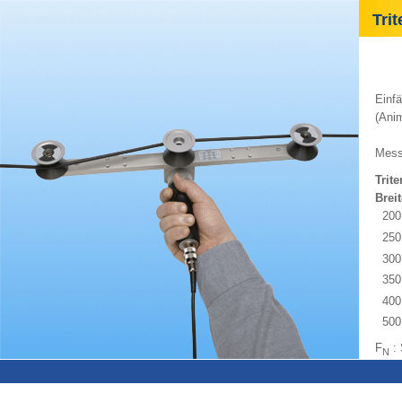
Trit
Einfä
(Anim
Messb
Trite
Bre
20
25
30
35
40
50
F
: 
N