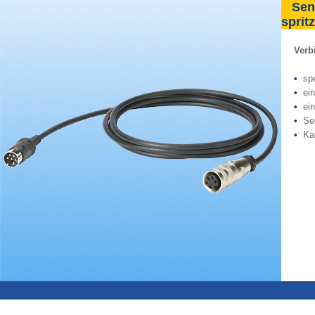
Sens
sprit
Verb
•
sp
•
ei
•
ei
•
Se
•
Ka