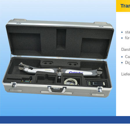
Trans
•
st
•
fü
Darst
•
Cab
•
Dig
Lief