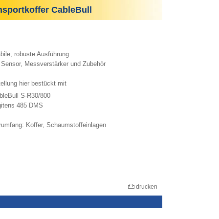
portkoffer CableBull
abile, robuste Ausführung
r Sensor, Messverstärker und Zubehör
ellung hier bestückt mit
leBull S-R30/800
itens 485 DMS
erumfang: Koffer, Schaumstoffeinlagen
drucken