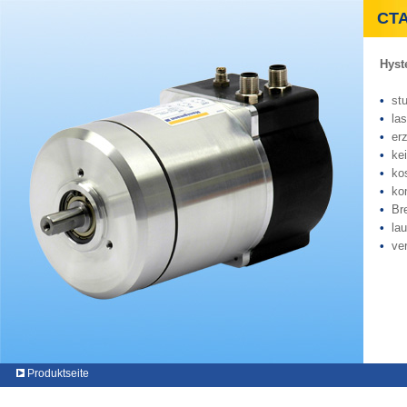
CTA 
Hyst
•
stu
•
las
•
erz
•
kei
•
kos
•
kom
•
Bre
•
lau
•
vers
Produktseite