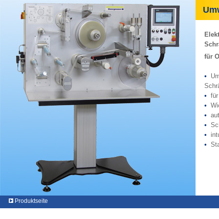
Umwi
Elek
Schr
für
•
Umw
Schr
•
fü
•
Wick
•
au
•
Sch
•
in
•
St
Produktseite