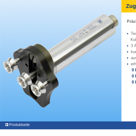
Zugk
Präz
•
Tex
Kohl
•
3 
•
ku
•
au
•
er
0 b
0 bi
0 bi
Produktseite