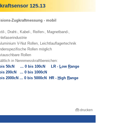
raftsensor 125.13
isions-Zugkraftmessung - mobil
til-, Draht-, Kabel-, Reifen-, Magnetband-,
efaserindustrie
Aluminium V-Nut Rollen, Leichtlauflagertechnik
ndenspezifische Rollen möglich
stauschbare Rollen
hältlich in Nennmesskraftbereichen:
is 50cN ... 0 bis 100cN LR -
L
ow
R
ange
s 200cN ... 0 bis 1000cN
s 2000cN ... 0 bis 5000cN HR -
H
igh
R
ange
drucken