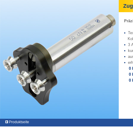
Zugk
Präz
•
Tex
Kohl
•
3 
•
ku
•
au
•
er
0 b
0 bi
0 bi
Produktseite