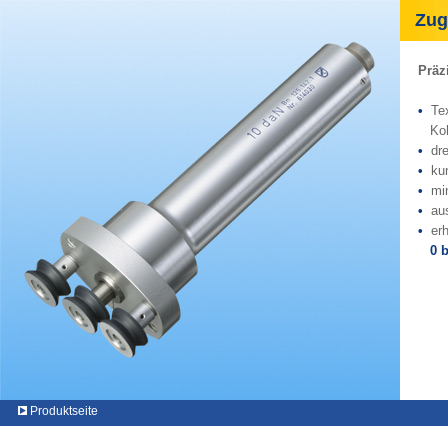
Zugk
Präz
•
Tex
Kohl
•
dr
•
ku
•
mi
•
au
•
er
0 bi
Produktseite