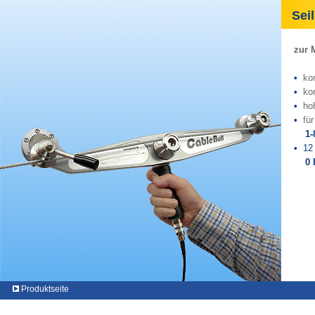
Seil
zur 
•
kom
•
kom
•
hoh
•
fü
1-
•
12
0 
Produktseite