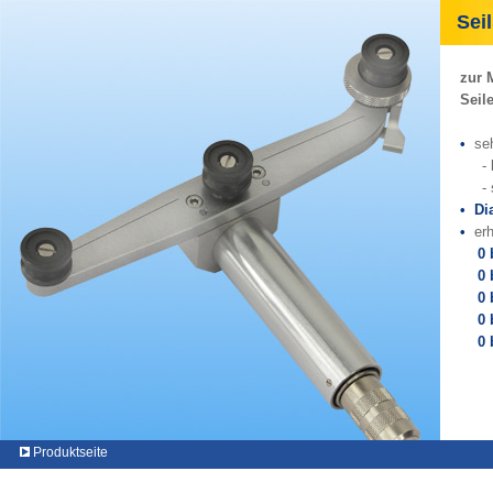
Seil
zur 
Seil
•
sehr
- ke
- se
•
Di
•
er
0
0 bi
0
0 b
0 
Produktseite