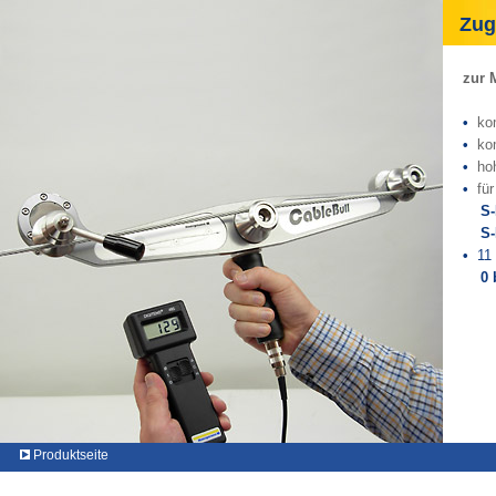
Zugk
zur 
•
kom
•
kom
•
hoh
•
fü
S
S
•
11
0 
Produktseite