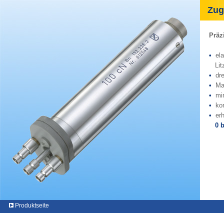
Zugk
Präz
•
el
Litz
•
dr
•
Ma
•
mi
•
ko
•
er
0 b
Produktseite