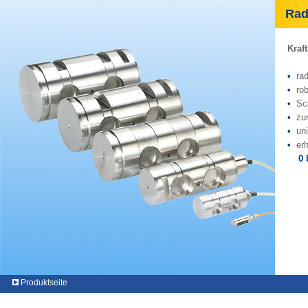
Radi
Kraf
•
rad
•
ro
•
Sc
•
zu
•
uni
•
er
0 bi
Produktseite