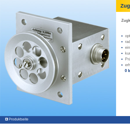
Zugk
Zugk
•
op
•
rad
•
ei
•
ku
•
Pr
•
er
0 b
Produktseite