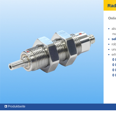
Radi
Onli
•
al
nutz
• se
•
rob
•
un
•
er
0 b
0 bi
0 
0 
Produktseite