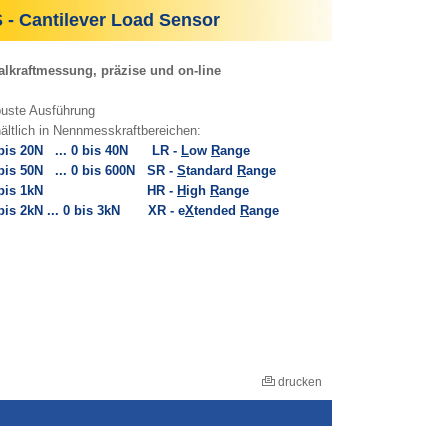
 Cantilever Load Sensor
alkraftmessung, präzise und on-line
buste Ausführung
hältlich in Nennmesskraftbereichen:
is 20N ... 0 bis 40N LR -
L
ow
R
ange
s 50N ... 0 bis 600N SR -
S
tandard
R
ange
bis 1kN HR -
H
igh
R
ange
s 2kN ... 0 bis 3kN XR - e
X
tended
R
ange
drucken