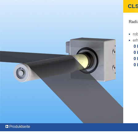
CLS -
Radi
•
ro
•
er
0 b
0 bi
0 
0 bi
Produktseite