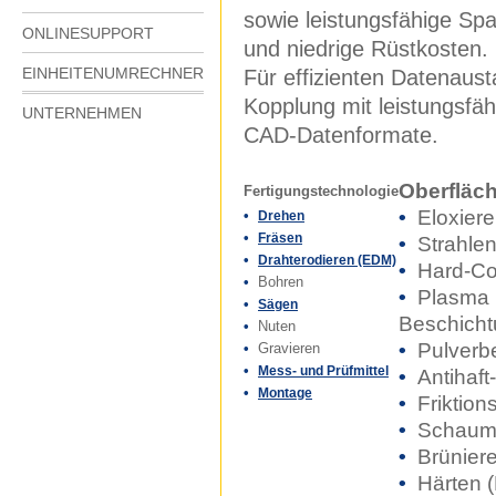
sowie leistungsfähige Span
ONLINESUPPORT
und niedrige Rüstkosten.
EINHEITENUMRECHNER
Für effizienten Datenau
Kopplung mit leistungsfäh
UNTERNEHMEN
CAD-Datenformate.
Oberfläc
Fertigungstechnologie
•
Eloxier
•
Drehen
•
Fräsen
•
Strahle
•
Drahterodieren (EDM)
•
Hard-Co
•
Bohren
•
Plasma 
•
Sägen
Beschich
•
Nuten
•
Pulverbe
•
Gravieren
•
Mess- und Prüfmittel
•
Antihaf
•
Montage
•
Friktion
•
Schaumb
•
Brünier
•
Härten (