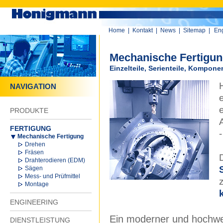
Home
|
Kontakt
|
News
|
Sitemap
|
Eng
Mechanische Fertigu
Einzelteile, Serienteile, Kompo
NAVIGATION
PRODUKTE
FERTIGUNG
Mechanische Fertigung
Drehen
Fräsen
Drahterodieren (EDM)
Sägen
Mess- und Prüfmittel
Montage
ENGINEERING
Ein moderner und hochwe
DIENSTLEISTUNG