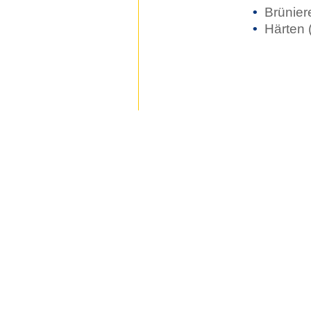
•
Brünier
•
Härten 