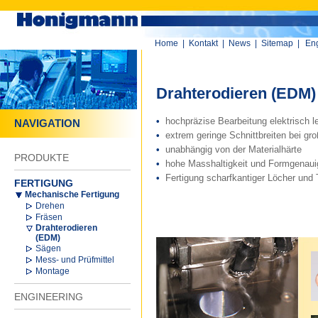
Home
|
Kontakt
|
News
|
Sitemap
|
Eng
Drahterodieren (EDM)
•
hochpräzise Bearbeitung elektrisch lei
NAVIGATION
•
extrem geringe Schnittbreiten bei gro
•
unabhängig von der Materialhärte
PRODUKTE
•
hohe Masshaltigkeit und Formgenaui
•
Fertigung scharfkantiger Löcher und
FERTIGUNG
Mechanische Fertigung
Drehen
Fräsen
Drahterodieren
(EDM)
Sägen
Mess- und Prüfmittel
Montage
ENGINEERING