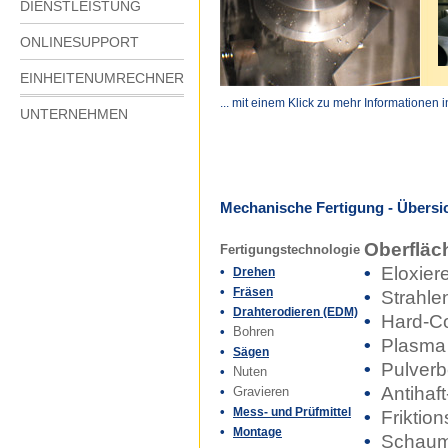
DIENSTLEISTUNG
ONLINESUPPORT
EINHEITENUMRECHNER
... mit einem Klick zu mehr Informationen 
UNTERNEHMEN
Mechanische Fertigung - Übersi
Oberfläc
Fertigungstechnologie
•
Eloxier
•
Drehen
•
Fräsen
•
Strahle
•
Drahterodieren (EDM)
•
Hard-Co
•
Bohren
•
Plasma
•
Sägen
•
Pulverb
•
Nuten
•
Antihaf
•
Gravieren
•
Mess- und Prüfmittel
•
Friktion
•
Montage
•
Schaumb