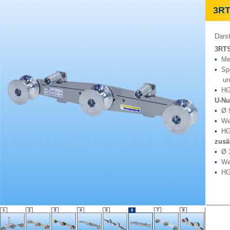
3RTS 
Darst
3RTS
•
Mess
•
Spez
und 
•
HG 
U-Nu
•
Ø 9
•
Werk
•
HG 
zusä
•
Ø 3
•
Werk
•
HG 
1
2
3
4
5
6
7
8