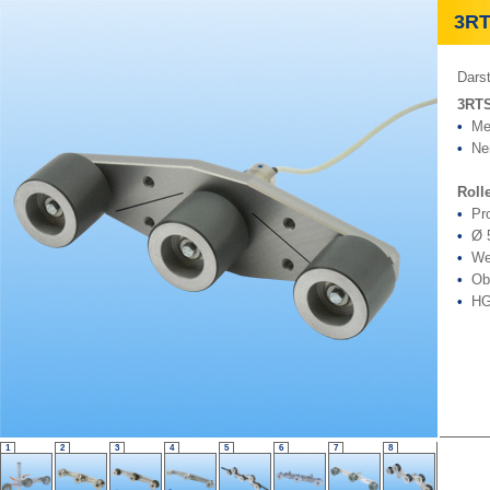
3RTS 
Darst
3RTS
•
Mes
•
Nen
Roll
•
Prof
•
Ø 5
•
Wer
•
Obe
•
HG 
1
2
3
4
5
6
7
8