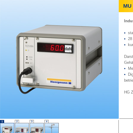
MU 5
Indu
•
st
•
28 
•
ku
Darst
Gehä
•
Me
•
Di
betri
HG Z
1
2
3
4