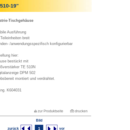
10-19"
strie-Tischgehäuse
abile Ausführung
Teileinheiten breit
nden- /anwendungsspezifisch konfigurierbar
ellung hier:
use bestückt mit
ßverstärker TE 510N
gitalanzeige DPM 502
ebsbereit montiert und verdrahtet.
ng. K604031
zur Produktseite
drucken
Bild
1
zurück
vor