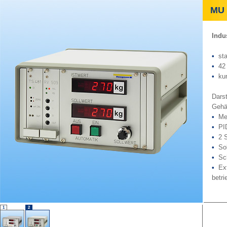
MU x
Indu
•
st
•
42 
•
ku
Darst
Gehä
•
Me
•
PI
•
2 
•
Sol
•
Sc
•
Ex
betri
1
2