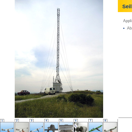
Seil
Appli
•
Abs
1
2
3
4
5
6
7
8