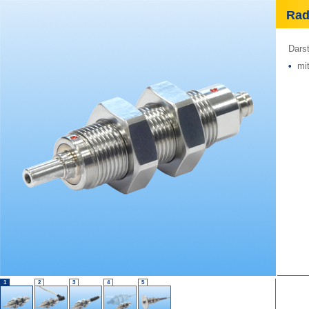
Radi
Darst
•
mit
1
2
3
4
5