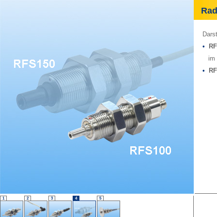
Radi
Darst
•
RF
im G
•
RF
1
2
3
4
5