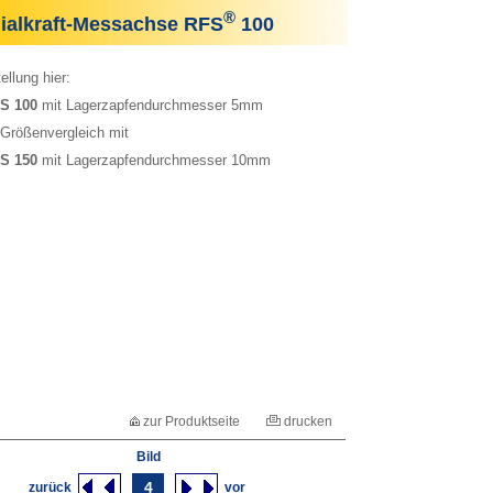
®
alkraft-Messachse RFS
100
ellung hier:
S 100
mit Lagerzapfendurchmesser 5mm
rößenvergleich mit
S 150
mit Lagerzapfendurchmesser 10mm
zur Produktseite
drucken
Bild
4
zurück
vor