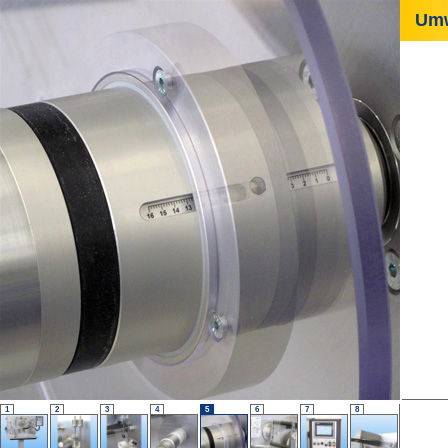
Umwi
1
2
3
4
5
6
7
8