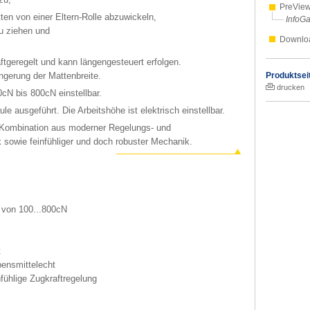
PreVie
en von einer Eltern-Rolle abzuwickeln,
InfoGa
u ziehen und
Downlo
tgeregelt und kann längengesteuert erfolgen.
Produktsei
ngerung der Mattenbreite.
drucken
0cN bis 800cN einstellbar.
le ausgeführt. Die Arbeitshöhe ist elektrisch einstellbar.
Kombination aus moderner Regelungs- und
k sowie feinfühliger und doch robuster Mechanik.
t von 100...800cN
t
bensmittelecht
fühlige Zugkraftregelung