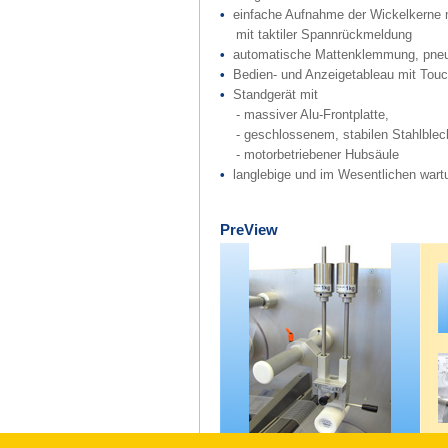
•
einfache Aufnahme der Wickelkerne mi
mit taktiler Spannrückmeldung
•
automatische Mattenklemmung, pneum
•
Bedien- und Anzeigetableau mit Tou
•
Standgerät mit
- massiver Alu-Frontplatte,
- geschlossenem, stabilen Stahlble
- motorbetriebener Hubsäule
•
langlebige und im Wesentlichen wartu
PreView