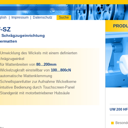
lish
|
Impressum
|
Datenschutz
Suche
PROD
F-SZ
t Schrägzugeinrichtung
ermatten
mwicklung des Wickels mit einem definierten
chrägzugwinkel
für Mattenbreiten von
80...200mm
ickelzugkraft einstellbar von
100...800cN
automatische Mattenklemmung
chnellspannfutter zur Aufnahme Wickelkerne
intuitive Bedienung durch Touchscreen-Panel
Standgerät mit motorbetriebener Hubsäule
UW 200 HF
Besond
zu,