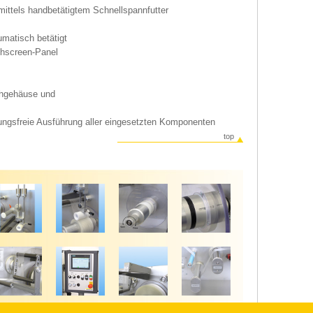
ttels handbetätigtem Schnellspannfutter
atisch betätigt
chscreen-Panel
chgehäuse und
ngsfreie Ausführung aller eingesetzten Komponenten
top