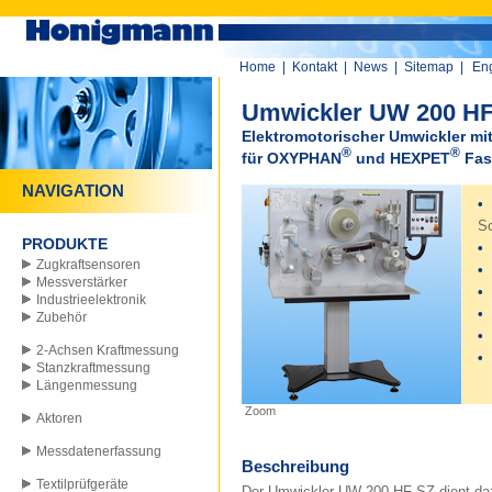
Home
|
Kontakt
|
News
|
Sitemap
|
Eng
Umwickler UW 200 H
Elektromotorischer Umwickler mi
®
®
für OXYPHAN
und HEXPET
Fas
NAVIGATION
•
U
S
PRODUKTE
•
Zugkraftsensoren
•
W
Messverstärker
•
Industrieelektronik
•
S
Zubehör
•
2-Achsen Kraftmessung
•
Stanzkraftmessung
Längenmessung
Zoom
Aktoren
Messdatenerfassung
Beschreibung
Textilprüfgeräte
Der Umwickler UW 200 HF-SZ dient da