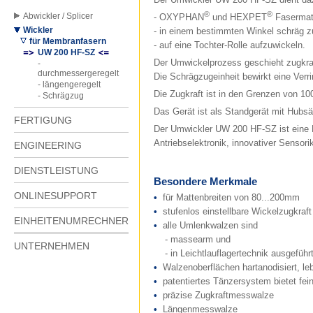
®
®
Abwickler / Splicer
- OXYPHAN
und HEXPET
Fasermatt
Wickler
- in einem bestimmten Winkel schräg z
für Membranfasern
- auf eine Tochter-Rolle aufzuwickeln.
UW 200 HF-SZ
Der Umwickelprozess geschieht zugkraf
-
durchmessergeregelt
Die Schrägzugeinheit bewirkt eine Verri
- längengeregelt
Die Zugkraft ist in den Grenzen von 10
- Schrägzug
Das Gerät ist als Standgerät mit Hubsäu
FERTIGUNG
Der Umwickler UW 200 HF-SZ ist eine 
Antriebselektronik, innovativer Sensori
ENGINEERING
DIENSTLEISTUNG
Besondere Merkmale
ONLINESUPPORT
•
für Mattenbreiten von 80...200mm
•
stufenlos einstellbare Wickelzugkraf
EINHEITENUMRECHNER
•
alle Umlenkwalzen sind
- massearm und
UNTERNEHMEN
- in Leichtlauflagertechnik ausgeführ
•
Walzenoberflächen hartanodisiert, le
•
patentiertes Tänzersystem bietet fein
•
präzise Zugkraftmesswalze
•
Längenmesswalze