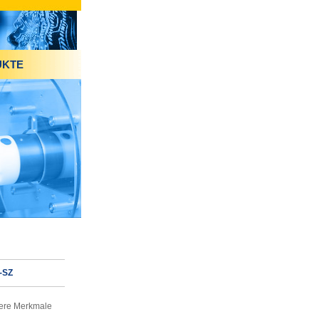
UKTE
-SZ
ere Merkmale