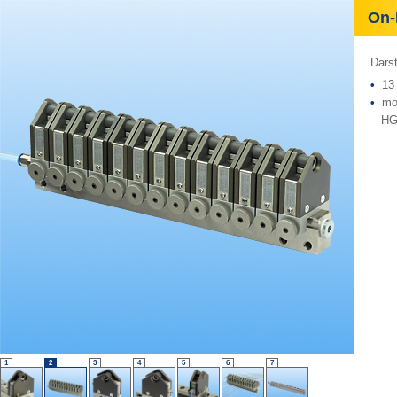
On-L
Darst
•
13 
•
mon
HG Z
1
2
3
4
5
6
7