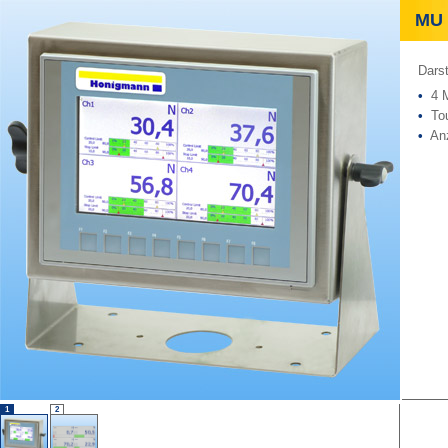
MU 6
Darst
•
4 M
•
Tou
•
Anz
1
2