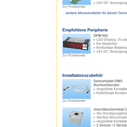
•
24V DC Versorgun
Zur Produktseite
... weitere Messverstärker für diesen Sens
Empfohlene Peripherie
DPM 502
•
LED-Display, 3½-ste
•
frei skalierbar
•
frontseitige Bedien
•
24V DC Versorgun
Zur Produktseite
Installationszubehör
Sensorkabel DMS
Buchse/Stecker
•
vergoldete Kontakt
•
Kabellänge kundens
Zur Produktseite
Anschlussterminal 1
•
Alu-Druckgussgeh
•
Skintop-Verschrau
•
vergoldete Kontakt
•
1 Sensor / 1 Verst