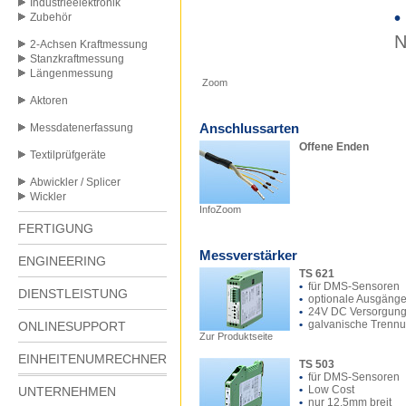
Industrieelektronik
•
Zubehör
N
2-Achsen Kraftmessung
Stanzkraftmessung
Längenmessung
Zoom
Aktoren
Anschlussarten
Messdatenerfassung
Offene Enden
Textilprüfgeräte
Abwickler / Splicer
Wickler
InfoZoom
FERTIGUNG
Messverstärker
ENGINEERING
TS 621
•
für DMS-Sensoren
DIENSTLEISTUNG
•
optionale Ausgäng
•
24V DC Versorgun
•
galvanische Trenn
ONLINESUPPORT
Zur Produktseite
EINHEITENUMRECHNER
TS 503
•
für DMS-Sensoren
•
Low Cost
UNTERNEHMEN
•
nur 12,5mm breit