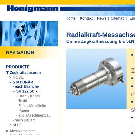
Home
|
Kontakt
|
News
|
Sitemap
|
Eng
Radialkraft-Messachs
Online Zugkraftmessung bis 5kN 
NAVIGATION
•
n
PRODUKTE
Z
Zugkraftsensoren
•
MOBIL
STATIONÄR
•
- nach Branche
SK 122 SC
i
- Draht / Kabel
•
- Textil
- Folie / Metallfolie
s
- Papier
- allg. Maschinenbau
- nach Bauart
-
ALLE
Messverstärker
•