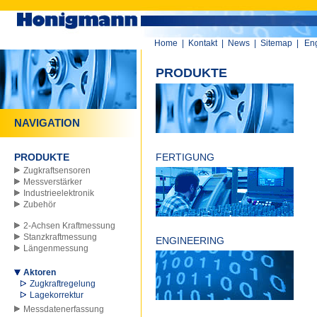
Home
|
Kontakt
|
News
|
Sitemap
|
Eng
PRODUKTE
NAVIGATION
PRODUKTE
FERTIGUNG
Zugkraftsensoren
Messverstärker
Industrieelektronik
Zubehör
2-Achsen Kraftmessung
Stanzkraftmessung
ENGINEERING
Längenmessung
Aktoren
Zugkraftregelung
Lagekorrektur
Messdatenerfassung