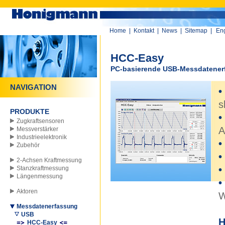
Home
|
Kontakt
|
News
|
Sitemap
|
Eng
HCC-Easy
PC-basierende USB-Messdatenerf
NAVIGATION
•
s
PRODUKTE
•
Zugkraftsensoren
A
Messverstärker
Industrieelektronik
•
Zubehör
•
2-Achsen Kraftmessung
•
Stanzkraftmessung
Längenmessung
•
Aktoren
W
Messdatenerfassung
USB
H
HCC-Easy