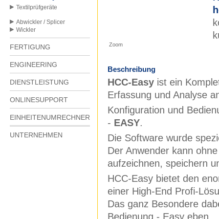
Textilprüfgeräte
h
k
Abwickler / Splicer
Wickler
k
Zoom
FERTIGUNG
ENGINEERING
Beschreibung
HCC-Easy
ist ein Komple
DIENSTLEISTUNG
Erfassung und Analyse an
ONLINESUPPORT
Konfiguration und Bedienu
EINHEITENUMRECHNER
-
EASY
.
UNTERNEHMEN
Die Software wurde spezie
Der Anwender kann ohne 
aufzeichnen, speichern u
HCC-Easy bietet den eno
einer High-End Profi-Lös
Das ganz Besondere dabei
Bedienung - Easy eben.