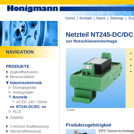
Home
|
Kontakt
|
News
|
Sitemap
|
Eng
Netzteil NT245-DC/DC
zur Hutschienenmontage
NAVIGATION
•
E
•
A
•
PRODUKTE
•
Zugkraftsensoren
Messverstärker
Industrieelektronik
Anzeigegeräte
Analogregler
Netzteile
AC/DC 24V / 50mA
NT245-DC/DC
Zoom
ALLE
Zubehör
Produktzugehörigkeit
2-Achsen Kraftmessung
EPS Tänzerschwing
Stanzkraftmessung