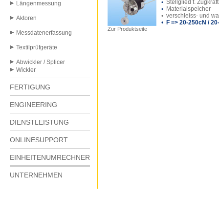
•
Stellglied f. Zugkraf
Längenmessung
•
Materialspeicher
•
verschleiss- und war
Aktoren
•
F => 20-250cN / 2
Zur Produktseite
Messdatenerfassung
Textilprüfgeräte
Abwickler / Splicer
Wickler
FERTIGUNG
ENGINEERING
DIENSTLEISTUNG
ONLINESUPPORT
EINHEITENUMRECHNER
UNTERNEHMEN