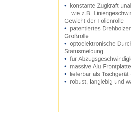
•
konstante Zugkraft una
wie z.B. Liniengeschwin
Gewicht der Folienrolle
•
patentiertes Drehbolzen
Großrolle
•
optoelektronische Durc
Statusmeldung
•
für Abzugsgeschwindigk
•
massive Alu-Frontplatt
•
lieferbar als Tischgerä
•
robust, langlebig und 