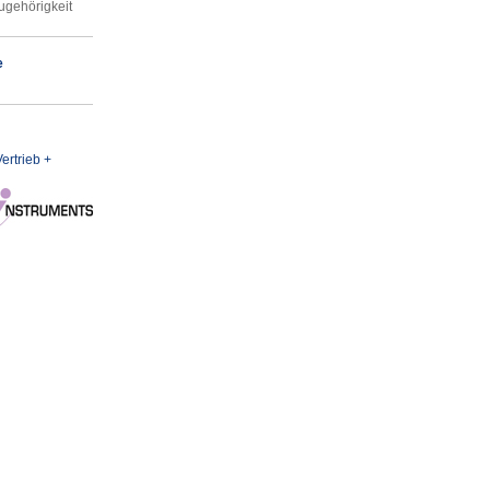
ugehörigkeit
e
ertrieb +