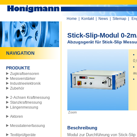
Home
|
Kontakt
|
News
|
Sitemap
|
Eng
Stick-Slip-Modul 0-2m
Abzugsgerät für Stick-Slip Mess
NAVIGATION
•
0,
•
PRODUKTE
au
Zugkraftsensoren
Messverstärker
•
Industrieelektronik
Zubehör
2-Achsen Kraftmessung
Stanzkraftmessung
Längenmessung
Zoom
Aktoren
Messdatenerfassung
Beschreibung
Modul zur Durchführung von Stick-Sli
Textilprüfgeräte