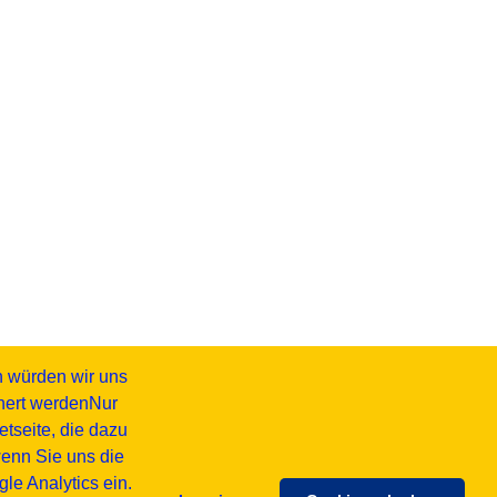
h würden wir uns
chert werdenNur
tseite, die dazu
wenn Sie uns die
e Analytics ein.