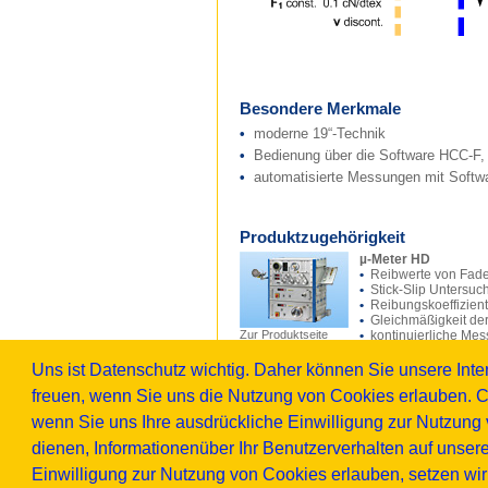
Besondere Merkmale
•
moderne 19“-Technik
•
Bedienung über die Software HCC-F, 
•
automatisierte Messungen mit Soft
Produktzugehörigkeit
µ-Meter HD
•
Reibwerte von Fade
•
Stick-Slip Untersu
•
Reibungskoeffizien
•
Gleichmäßigkeit de
Zur Produktseite
•
kontinuierliche Me
•
Messreihen zur Bes
•
Faden/Faden-Mess
Uns ist Datenschutz wichtig. Daher können Sie unsere In
•
Staub- und Abrieb
freuen, wenn Sie uns die Nutzung von Cookies erlauben. C
•
Reibwerte in Abhän
wenn Sie uns Ihre ausdrückliche Einwilligung zur Nutzung v
Software HCC-F
dienen, Informationenüber Ihr Benutzerverhalten auf unser
•
spezielle Softwar
•
Erfassung und Spe
Einwilligung zur Nutzung von Cookies erlauben, setzen wi
•
Analysefunktionen 