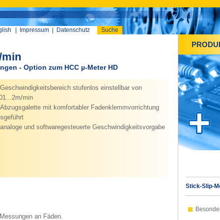
lish
|
Impressum
|
Datenschutz
Suche
PRODU
/min
ungen - Option zum HCC µ-Meter HD
Geschwindigkeitsbereich stufenlos einstellbar von
01...2m/min
Abzugsgalette mit komfortabler Fadenklemmvorrichtung
sgeführt
analoge und softwaregesteuerte Geschwindigkeitsvorgabe
Stick-Slip-
Besonde
p Messungen an Fäden.