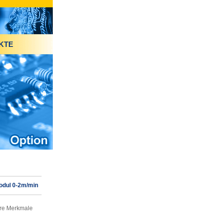
KTE
Modul 0-2m/min
re Merkmale