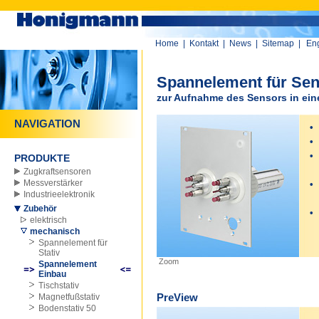
Home
|
Kontakt
|
News
|
Sitemap
|
Eng
Spannelement für Se
zur Aufnahme des Sensors in ein
NAVIGATION
•
K
•
S
•
z
PRODUKTE
o
Zugkraftsensoren
Messverstärker
•
m
Industrieelektronik
B
Zubehör
•
A
elektrisch
mechanisch
Spannelement für
Stativ
Zoom
Spannelement
Einbau
Tischstativ
PreView
Magnetfußstativ
Bodenstativ 50