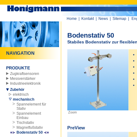
Home
|
Kontakt
|
News
|
Sitemap
|
Eng
Bodenstativ 50
Stabiles Bodenstativ zur flexible
NAVIGATION
•
•
•
PRODUKTE
•
Zugkraftsensoren
Messverstärker
•
Industrieelektronik
•
Zubehör
f
elektrisch
mechanisch
Spannelement für
Stativ
Zoom
Spannelement
Einbau
Tischstativ
PreView
Magnetfußstativ
Bodenstativ 50