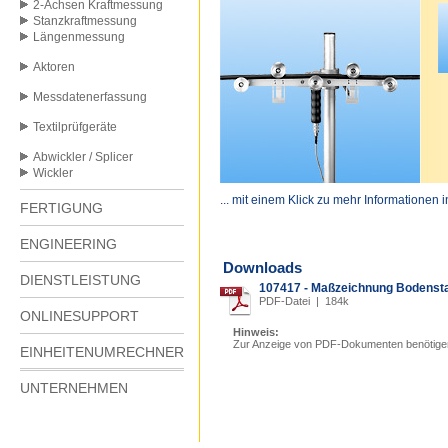
2-Achsen Kraftmessung
Stanzkraftmessung
Längenmessung
Aktoren
Messdatenerfassung
Textilprüfgeräte
Abwickler / Splicer
Wickler
... mit einem Klick zu mehr Informationen 
FERTIGUNG
ENGINEERING
Downloads
DIENSTLEISTUNG
107417 - Maßzeichnung Bodensta
PDF-Datei | 184k
ONLINESUPPORT
Hinweis:
Zur Anzeige von PDF-Dokumenten benötige
EINHEITENUMRECHNER
UNTERNEHMEN