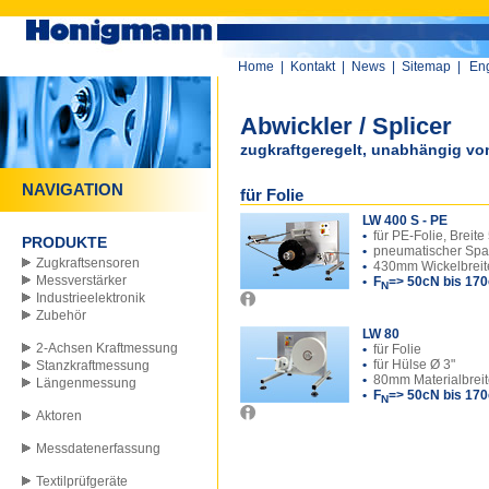
Home
|
Kontakt
|
News
|
Sitemap
|
Eng
Abwickler / Splicer
zugkraftgeregelt, unabhängig vo
NAVIGATION
für Folie
LW 400 S - PE
•
für PE-Folie, Breit
PRODUKTE
•
pneumatischer Spa
Zugkraftsensoren
•
430mm Wickelbreit
Messverstärker
• F
=> 50cN bis 17
N
Industrieelektronik
Zubehör
LW 80
2-Achsen Kraftmessung
•
für Folie
•
für Hülse Ø 3"
Stanzkraftmessung
•
80mm Materialbrei
Längenmessung
• F
=> 50cN bis 17
N
Aktoren
Messdatenerfassung
Textilprüfgeräte