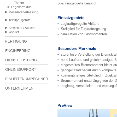
Tänzer
Spannungsquelle benötigt.
Lagekorrektur
Messdatenerfassung
Einsatzgebiete
Textilprüfgeräte
•
zugkraftgeregelte Abläufe
Abwickler / Splicer
•
Stellglied für Zugkraftregelung
Wickler
•
Simulation von Lastmomenten
FERTIGUNG
Besondere Merkmale
ENGINEERING
•
stufenlose Verstellung der Bremskraft
•
hohe Laufruhe und gleichmässiges B
DIENSTLEISTUNG
•
eingestelltes Bremsmoment bleibt au
ONLINESUPPORT
•
geringer Platzbedarf durch kompakt
•
kostengünstiges Stellglied in Zugkraf
EINHEITENUMRECHNER
•
Bremsmoment unabhängig von der D
•
langlebig, verschleiss- und wartungsf
UNTERNEHMEN
PreView