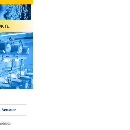
UKTE
 Actuator
gebiete