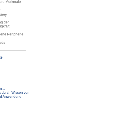
ere Merkmale
w
llery
g der
gkraft
ene Peripherie
ads
te
 ...
 durch Wissen von
nd Anwendung