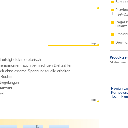
Besond
PreVie
InfoGa
Regelun
Linienzu
Empfohl
Downlo
top
Produktsei
 erfolgt elektromotorisch
drucken
remsmoment auch bei niedrigen Drehzahlen
ch ohne externe Spannungsquelle erhalten
e Bauform
tregelungen
rehzahl
Honigmann
Kompetenz
rei
Technik u
top