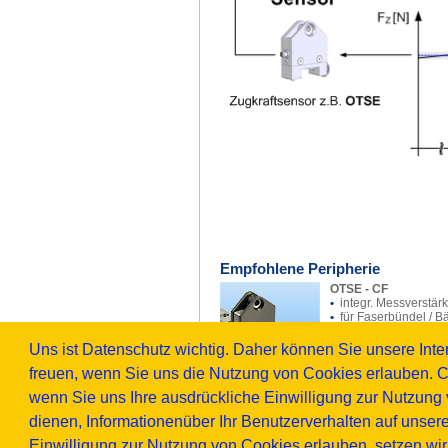
Empfohlene Peripherie
OTSE - CF
•
integr. Messverstär
•
für Faserbündel / 
•
stapelbar, einfache
• F
=> 0N bis 40N
Uns ist Datenschutz wichtig. Daher können Sie unsere In
N
Zur Produktseite
freuen, wenn Sie uns die Nutzung von Cookies erlauben. C
wenn Sie uns Ihre ausdrückliche Einwilligung zur Nutzung v
Downloads
dienen, Informationenüber Ihr Benutzerverhalten auf unser
Datenblatt CTA
Einwilligung zur Nutzung von Cookies erlauben, setzen wi