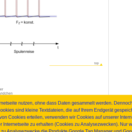
top
ker
Bändchen
 Montage
ternetseite nutzen, ohne dass Daten gesammelt werden. Dennoc
ookies sind kleine Textdateien, die auf Ihrem Endgerät gespei
top
on Cookies erteilen, verwenden wir Cookies auf unserer Interne
er Internetseite zu erhalten (Cookies zu Analysezwecken). Nur 
r zu Analysezwecke die Produkte Google Tag Manager und Googl