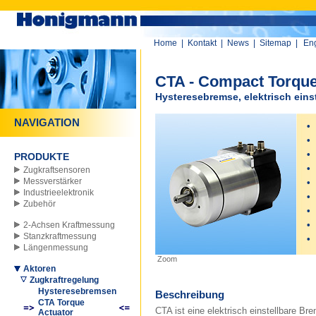
Home
|
Kontakt
|
News
|
Sitemap
|
Eng
CTA - Compact Torque
Hysteresebremse, elektrisch einst
NAVIGATION
•
s
•
l
•
e
PRODUKTE
•
k
Zugkraftsensoren
Messverstärker
•
k
Industrieelektronik
•
k
Zubehör
•
B
•
l
2-Achsen Kraftmessung
Stanzkraftmessung
•
v
Längenmessung
Zoom
Aktoren
Zugkraftregelung
Hysteresebremsen
Beschreibung
CTA Torque
CTA ist eine elektrisch einstellbare B
Actuator