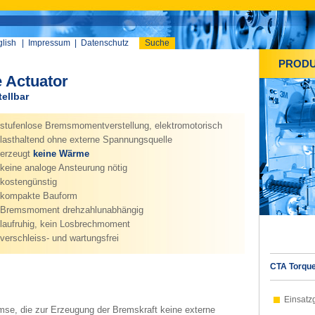
lish
|
Impressum
|
Datenschutz
Suche
PROD
 Actuator
ellbar
tufenlose Bremsmomentverstellung, elektromotorisch
asthaltend ohne externe Spannungsquelle
rzeugt
keine Wärme
eine analoge Ansteurung nötig
ostengünstig
ompakte Bauform
remsmoment drehzahlunabhängig
aufruhig, kein Losbrechmoment
erschleiss- und wartungsfrei
CTA Torque
Einsatz
remse, die zur Erzeugung der Bremskraft keine externe