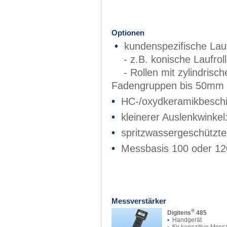
Optionen
•
kundenspezifische Lauf
- z.B. konische Laufroll
- Rollen mit zylindrische
Fadengruppen bis 50mm 
•
HC-/oxydkeramikbeschi
•
kleinerer Auslenkwinkel
•
spritzwassergeschützt
•
Messbasis 100 oder 
Messverstärker
®
Digitens
485
•
Handgerät