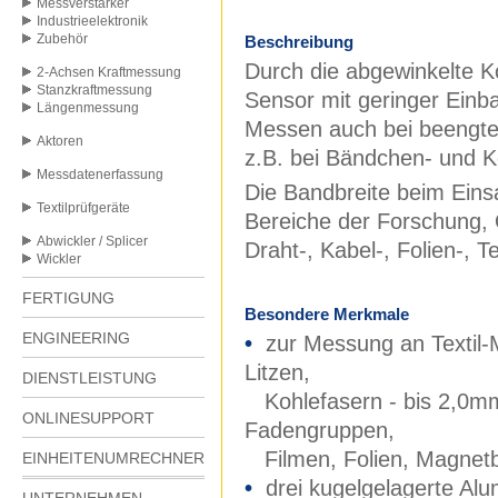
Messverstärker
Industrieelektronik
Zubehör
Beschreibung
Durch die abgewinkelte Kon
2-Achsen Kraftmessung
Stanzkraftmessung
Sensor mit geringer Einba
Längenmessung
Messen auch bei beengten
Aktoren
z.B. bei Bändchen- und K
Messdatenerfassung
Die Bandbreite beim Einsa
Textilprüfgeräte
Bereiche der Forschung, Q
Abwickler / Splicer
Draht-, Kabel-, Folien-, Te
Wickler
FERTIGUNG
Besondere Merkmale
ENGINEERING
•
zur Messung an Textil-M
Litzen,
DIENSTLEISTUNG
Kohlefasern - bis 2,0mm
ONLINESUPPORT
Fadengruppen,
Filmen, Folien, Magnetb
EINHEITENUMRECHNER
•
drei kugelgelagerte Al