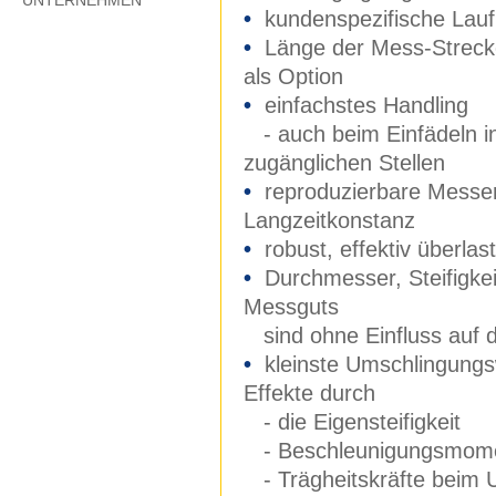
UNTERNEHMEN
•
kundenspezifische Laufr
•
Länge der Mess-Strec
als Option
•
einfachstes Handling
- auch beim Einfädeln i
zugänglichen Stellen
•
reproduzierbare Messe
Langzeitkonstanz
•
robust, effektiv überla
•
Durchmesser, Steifigke
Messguts
sind ohne Einfluss auf 
•
kleinste Umschlingungsw
Effekte durch
- die Eigensteifigkeit
- Beschleunigungsmom
- Trägheitskräfte beim