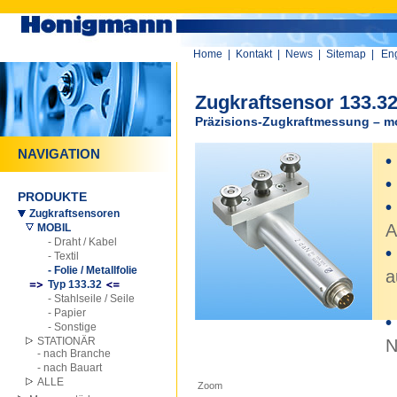
Home
|
Kontakt
|
News
|
Sitemap
|
Eng
Zugkraftsensor 133.3
Präzisions-Zugkraftmessung – m
NAVIGATION
•
•
PRODUKTE
•
Zugkraftsensoren
A
MOBIL
- Draht / Kabel
•
- Textil
- Folie / Metallfolie
a
Typ 133.32
M
- Stahlseile / Seile
- Papier
•
- Sonstige
STATIONÄR
N
- nach Branche
- nach Bauart
ALLE
Zoom