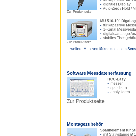
•
für kapazitive Mess
•
digitales Display
•
Auto-Zero / Hold / 
Zur Produktseite
MU 510-19" DigaLog
•
für kapazitive Mess
•
1-Kanal Messverstä
•
digitale/analoge An
•
stabiles Tischgehä
Zur Produktseite
... weitere Messverstärker zu diesem Sens
Software Messdatenerfassung
HCC-Easy
•
messen
•
speichern
•
analysieren
Zur Produktseite
Montagezubehör
Spannelement für St
•
mit Stativstange Ø