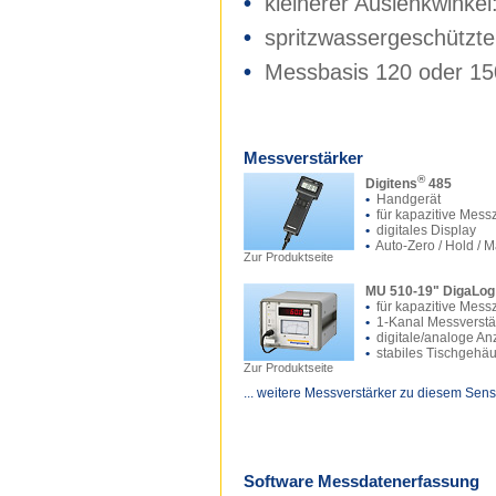
•
kleinerer Auslenkwinkel
•
spritzwassergeschützt
•
Messbasis 120 oder 
Messverstärker
®
Digitens
485
•
Handgerät
•
für kapazitive Mess
•
digitales Display
•
Auto-Zero / Hold / 
Zur Produktseite
MU 510-19" DigaLog
•
für kapazitive Mess
•
1-Kanal Messverstä
•
digitale/analoge An
•
stabiles Tischgehä
Zur Produktseite
... weitere Messverstärker zu diesem Sens
Software Messdatenerfassung