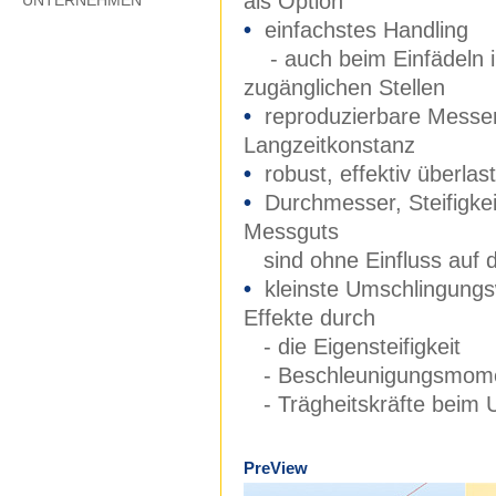
als Option
UNTERNEHMEN
•
einfachstes Handling
- auch beim Einfädeln i
zugänglichen Stellen
•
reproduzierbare Messe
Langzeitkonstanz
•
robust, effektiv überla
•
Durchmesser, Steifigke
Messguts
sind ohne Einfluss auf 
•
kleinste Umschlingungsw
Effekte durch
- die Eigensteifigkeit
- Beschleunigungsmom
- Trägheitskräfte beim
PreView