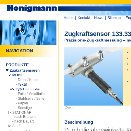
Home
|
Kontakt
|
News
|
Sitemap
|
Eng
Zugkraftsensor 133.3
Präzisions-Zugkraftmessung – m
NAVIGATION
•
•
•
PRODUKTE
•
Zugkraftsensoren
MOBIL
M
- Draht / Kabel
•
- Textil
0
Typ 133.33
0
- Folie / Metallfolie
- Stahlseile / Seile
0
- Papier
Zoom
- Sonstige
STATIONÄR
- nach Branche
- nach Bauart
Beschreibung
ALLE
Durch die abgewinkelte Kon