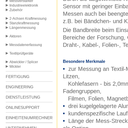
Messverstärker
Sensor mit geringer Einba
Industrieelektronik
Zubehör
Messen auch bei beengten
2-Achsen Kraftmessung
z.B. bei Bändchen- und K
Stanzkraftmessung
Längenmessung
Die Bandbreite beim Einsa
Aktoren
Bereiche der Forschung, Q
Draht-, Kabel-, Folien-, Te
Messdatenerfassung
Textilprüfgeräte
Besondere Merkmale
Abwickler / Splicer
Wickler
•
zur Messung an Textil-M
Litzen,
FERTIGUNG
Kohlefasern - bis 2,0mm
ENGINEERING
Fadengruppen,
DIENSTLEISTUNG
Filmen, Folien, Magnetb
•
drei kugelgelagerte Al
ONLINESUPPORT
•
kundenspezifische Laufr
EINHEITENUMRECHNER
•
Länge der Mess-Strec